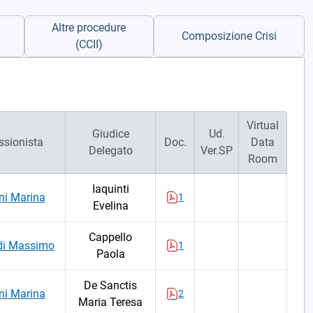
Altre procedure
Composizione Crisi
(CCII)
Virtual
Giudice
Ud.
ssionista
Doc.
Data
Delegato
Ver.SP
Room
Iaquinti
ni Marina
1
Evelina
Cappello
di Massimo
1
Paola
De Sanctis
ni Marina
2
Maria Teresa