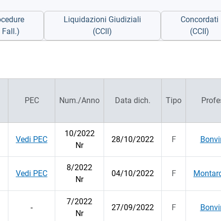
ocedure
Liquidazioni Giudiziali
Concordati
Fall.)
(CCII)
(CCII)
PEC
Num./Anno
Data dich.
Tipo
Profe
10/2022
Vedi PEC
28/10/2022
F
Bonvi
Nr
8/2022
Vedi PEC
04/10/2022
F
Montar
Nr
7/2022
-
27/09/2022
F
Bonvi
Nr