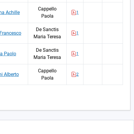
Cappello
a Achille
1
Paola
De Sanctis
Francesco
1
Maria Teresa
De Sanctis
a Paolo
1
Maria Teresa
Cappello
ni Alberto
2
Paola